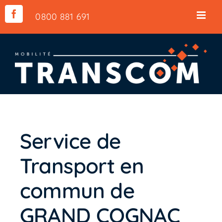
Skip
0800 881 691
Facebook
to
content
Service de
Transport en
commun de
GRAND COGNAC