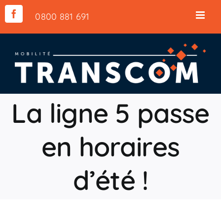
Skip
0800 881 691
Facebook
to
content
La ligne 5 passe
en horaires
d’été !